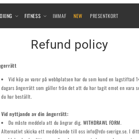
BOXING
FITNESS
IMMAF
NEW
PRESENTKORT
Refund policy
ngerr
ätt
Vid köp av varor på webbplatsen har du som kund en lagstiftad 1
dagars ångerrätt som gäller från det att du har tagit emot en vara 
du har beställt.
Vid nyttjande av din
ångerr
ätt:
Du måste meddela att du ångrar dig.
WITHDRAWL FORM
.
Alternativt skicka ett meddelande till oss info@rdx-sverige.se. I dit