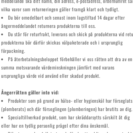
meddelande ska ditt namn, din adress, e-postadress, ordernumret s
vilka varor som returneringen gäller framgå klart och tydligt.
Du bör omedelbart och senast inom lagstiftad 14 dagar efter
ångermeddelandet returnera produkterna till oss.
Du står för returfrakt, leverans och skick på produkterna vid retu
produkterna bör därför skickas välpaketerade och i ursprunglig
förpackning.
På återbetalningsbeloppet förbehåller vi oss rätten att dra av en
summa motsvarande värdeminskningen jämfört med varans
ursprungliga värde vid använd eller skadad produkt.
Å
ngerr
ätten g
äller inte vid:
Produkter som på grund av hälso- eller hygienskäl har förseglats
(plomberats) och där förseglingen (plomberingen) har brutits av dig.
Specialtillverkad produkt, som har skräddarsytts särskilt åt dig
eller har en tydlig personlig prägel efter dina önskemål.