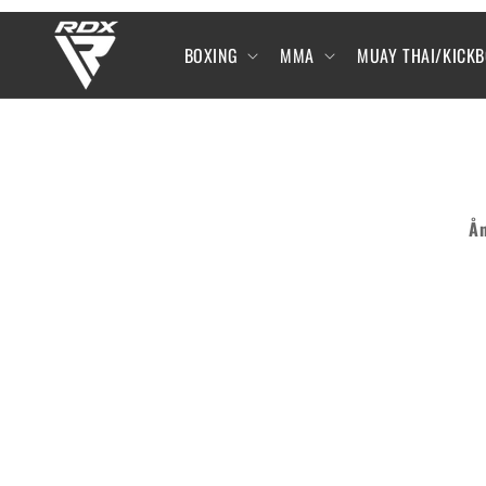
SKIP TO
CONTENT
BOXING
MMA
MUAY THAI/KICK
Å