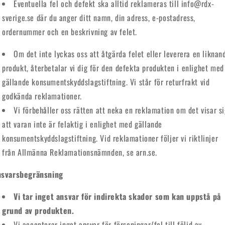
Eventuella fel och defekt ska alltid reklameras till info@rdx-
sverige.se där du anger ditt namn, din adress, e-postadress,
ordernummer och en beskrivning av felet.
Om det inte lyckas oss att åtgärda felet eller leverera en liknan
produkt, återbetalar vi dig för den defekta produkten i enlighet med
gällande konsumentskyddslagstiftning. Vi står för returfrakt vid
godkända reklamationer.
Vi förbehåller oss rätten att neka en reklamation om det visar s
att varan inte är felaktig i enlighet med gällande
konsumentskyddslagstiftning. Vid reklamationer följer vi riktlinjer
från Allmänna Reklamationsnämnden, se arn.se.
svarsbegr
änsning
Vi tar inget ansvar f
ör indirekta skador som kan uppst
å p
å
grund av produkten.
Vi accepterar inget ansvar för förseningar/fel till följd av