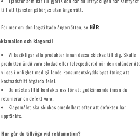
Tjänster som har fullgjorts och där du uttryckligen har samtyckt
till att tjänsten påbörjas utan ångerrätt.
För mer om den lagstiftade ångerrätten, se
H
ÄR
.
klamation och klagom
ål
Vi besiktigar alla produkter innan dessa skickas till dig. Skulle
produkten ändå vara skadad eller felexpedierad när den anländer åt
vi oss i enlighet med gällande konsumentskyddslagstiftning att
kostnadsfritt åtgärda felet.
Du måste alltid kontakta oss för ett godkännande innan du
returnerar en defekt vara.
Klagomålet ska skickas omedelbart efter att defekten har
upptäckts.
Hur g
år du tillv
äga vid reklamation?